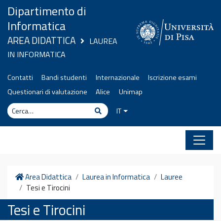
Vai al contenuto
Dipartimento di
Informatica
AREA DIDATTICA
LAUREA
IN INFORMATICA
Contatti
Bandi studenti
Internazionale
Iscrizione esami
Questionari di valutazione
Alice
Unimap
Cerca
Cerca
IT
Home
Area Didattica
Laurea in Informatica
Lauree
Tesi e Tirocini
Tesi e Tirocini