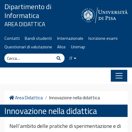
Vai al contenuto
Dipartimento di
Informatica
AREA DIDATTICA
Contatti
Bandi studenti
Internazionale
Iscrizione esami
Questionari di valutazione
Alice
Unimap
Cerca
Cerca
IT
Home
Area Didattica
Innovazione nella didattica
Innovazione nella didattica
Nell’ambito delle pratiche di sperimentazione e di