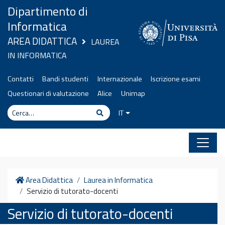
Vai al contenuto
Dipartimento di
Informatica
AREA DIDATTICA
LAUREA
IN INFORMATICA
Contatti
Bandi studenti
Internazionale
Iscrizione esami
Questionari di valutazione
Alice
Unimap
Cerca
Cerca
IT
Home
Area Didattica
Laurea in Informatica
Servizio di tutorato-docenti
Servizio di tutorato-docenti