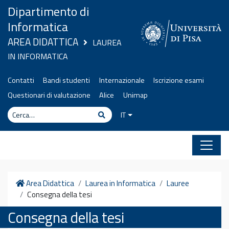
Vai al contenuto
Dipartimento di
Informatica
AREA DIDATTICA
LAUREA
IN INFORMATICA
Contatti
Bandi studenti
Internazionale
Iscrizione esami
Questionari di valutazione
Alice
Unimap
Cerca
Cerca
IT
Home
Area Didattica
Laurea in Informatica
Lauree
Consegna della tesi
Consegna della tesi