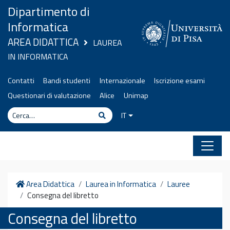
Vai al contenuto
Dipartimento di
Informatica
AREA DIDATTICA
LAUREA
IN INFORMATICA
Contatti
Bandi studenti
Internazionale
Iscrizione esami
Questionari di valutazione
Alice
Unimap
Cerca
Cerca
IT
Home
Area Didattica
Laurea in Informatica
Lauree
Consegna del libretto
Consegna del libretto