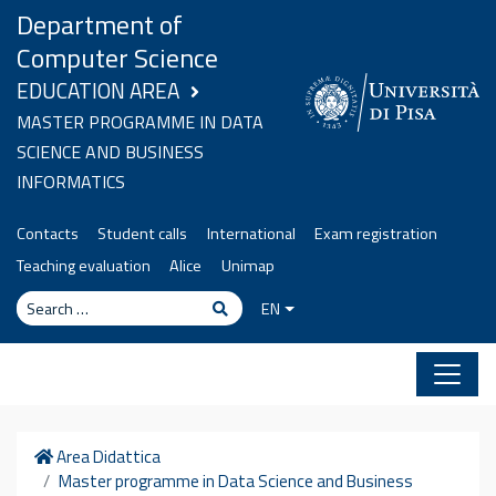
Skip to content
Department of
Computer Science
EDUCATION AREA
MASTER PROGRAMME IN DATA
SCIENCE AND BUSINESS
INFORMATICS
Contacts
Student calls
International
Exam registration
Teaching evaluation
Alice
Unimap
Search
Search
EN
Home
Area Didattica
Master programme in Data Science and Business