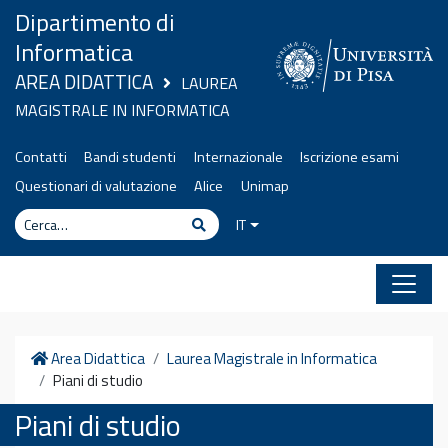
Vai al contenuto
Dipartimento di
Informatica
AREA DIDATTICA
LAUREA
MAGISTRALE IN INFORMATICA
Contatti
Bandi studenti
Internazionale
Iscrizione esami
Questionari di valutazione
Alice
Unimap
Cerca
Cerca
IT
Home
Area Didattica
Laurea Magistrale in Informatica
Piani di studio
Piani di studio