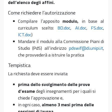
dell’elenco degli affini.
Come richiedere l’autorizzazione
Compilare l’apposito
modulo,
in base al
curriculum scelto:
BD.doc
,
AI.doc
,
FS.doc
,
ICT.doc
)
Mandare il modulo alla Commissione Piani di
Studio (PdS) all’indirizzo
pdswif@di.unipi.it
,
che provvederà a istruire la pratica
Tempistica
La richiesta deve essere inviata:
prima dello svolgimento delle prove
d’esame
degli insegnamenti per i quali si
chiede l’approvazione e,
in ogni caso,
almeno 3 mesi prima delle
sessioni di laurea
.