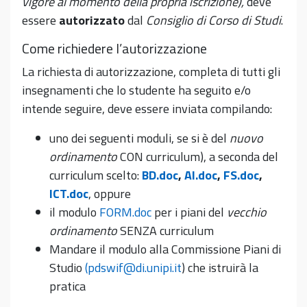
vigore al momento della propria iscrizione),
deve
essere
autorizzato
dal
Consiglio di Corso di Studi
.
Come richiedere l’autorizzazione
La richiesta di autorizzazione, completa di tutti gli
insegnamenti che lo studente ha seguito e/o
intende seguire, deve essere inviata compilando:
uno dei seguenti moduli, se si è del
nuovo
ordinamento
CON curriculum), a seconda del
curriculum scelto:
BD.doc
,
AI.doc
,
FS.doc
,
ICT.doc
, oppure
il modulo
FORM.doc
per i piani del
vecchio
ordinamento
SENZA curriculum
Mandare il modulo alla Commissione Piani di
Studio
(pdswif@di.unipi.it
) che istruirà la
pratica