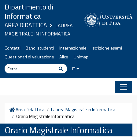
Vai al contenuto
Dipartimento di
Informatica
AREA DIDATTICA
LAUREA
MAGISTRALE IN INFORMATICA
Contatti
Bandi studenti
Internazionale
Iscrizione esami
Questionari di valutazione
Alice
Unimap
Cerca
Cerca
IT
Home
Area Didattica
Laurea Magistrale in Informatica
Orario Magistrale Informatica
Orario Magistrale Informatica