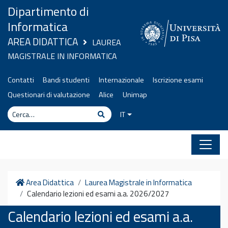
Vai al contenuto
Dipartimento di
Informatica
AREA DIDATTICA
LAUREA
MAGISTRALE IN INFORMATICA
Contatti
Bandi studenti
Internazionale
Iscrizione esami
Questionari di valutazione
Alice
Unimap
Cerca
Cerca
IT
Home
Area Didattica
Laurea Magistrale in Informatica
Calendario lezioni ed esami a.a. 2026/2027
Calendario lezioni ed esami a.a.