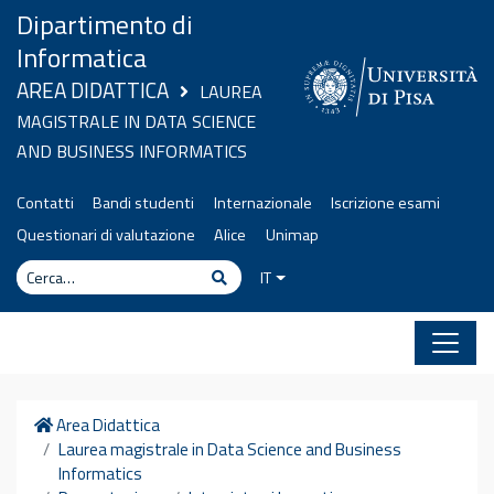
Vai al contenuto
Dipartimento di
Informatica
AREA DIDATTICA
LAUREA
MAGISTRALE IN DATA SCIENCE
AND BUSINESS INFORMATICS
Contatti
Bandi studenti
Internazionale
Iscrizione esami
Questionari di valutazione
Alice
Unimap
Cerca
Cerca
IT
Home
Area Didattica
Laurea magistrale in Data Science and Business
Informatics