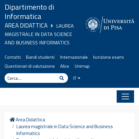
Vai al contenuto
Dipartimento di
Informatica
AREA DIDATTICA
LAUREA
MAGISTRALE IN DATA SCIENCE
AND BUSINESS INFORMATICS
Contatti
Bandi studenti
Internazionale
Iscrizione esami
Questionari di valutazione
Alice
Unimap
Cerca
Cerca
IT
Home
Area Didattica
Laurea magistrale in Data Science and Business
Informatics