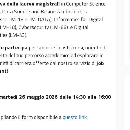
va delle lauree magistrali
in Computer Science
, Data Science and Business Informatics
asse LM-18 e LM-DATA), Informatics for Digital
(LM-18), Cybersecurity (LM-66) e Digital
ies (LM-43).
i e partecipa
per scoprire i nostri corsi, orientarti
elta del tuo percorso accademico ed esplorare le
ità di carriera offerte dal nostro servizio di
job
ent
!
martedì
26 maggio 2026 dalle 14:30 alle 16:00
pilando il form disponibile a
questo link
.