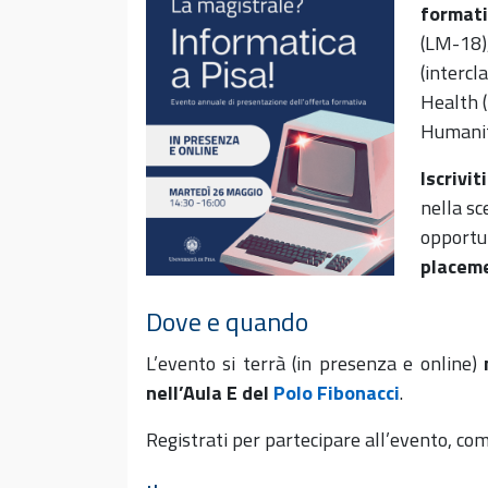
formati
(LM-18)
(intercl
Health 
Humanit
Iscrivit
nella sc
opportun
placem
Dove e quando
L’evento si terrà (in presenza e online)
nell’Aula E del
Polo Fibonacci
.
Registrati per partecipare all’evento, com