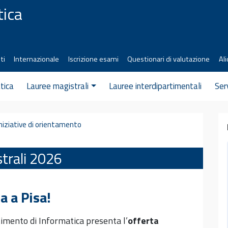
tica
ti
Internazionale
Iscrizione esami
Questionari di valutazione
Ali
tica
Lauree magistrali
Lauree interdipartimentali
Ser
Iniziative di orientamento
trali 2026
a a Pisa!
timento di Informatica presenta l’
offerta