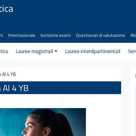
tica
ti
Internazionale
Iscrizione esami
Questionari di valutazione
Ali
tica
Lauree magistrali
Lauree interdipartimentali
Ser
 AI 4 YB
 AI 4 YB