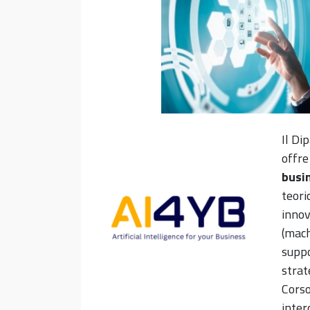
Il Di
offre
busi
teori
innov
(mach
suppo
strat
Corso
inter