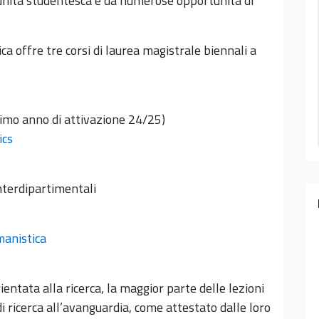
munità studentesca e da numerose opportunità di
a offre tre corsi di laurea magistrale biennali a
timo anno di attivazione 24/25)
ics
interdipartimentali
manistica
entata alla ricerca, la maggior parte delle lezioni
di ricerca all’avanguardia, come attestato dalle loro