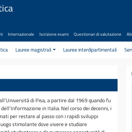
tica
ti
Internazionale
Iscrizione esami
Questionari di valutazione
Ali
tica
Lauree magistrali
Lauree interdipartimentali
Ser
ll’Università di Pisa, a partire dal 1969 quando fu
e dell’Informazione in Italia. Nel corso dei decenni, i
ati per restare al passo con i rapidi sviluppi
n luogo stimolante dove vivere e studiare