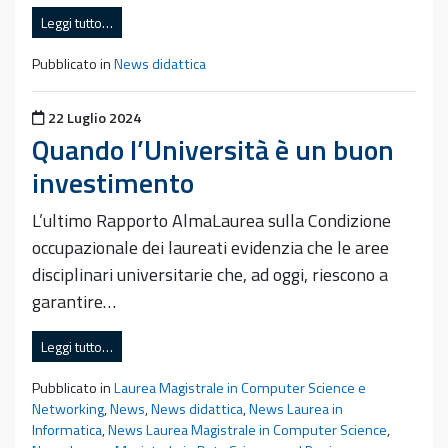
Leggi tutto…
Pubblicato in
News didattica
Pubblicato il
22 Luglio 2024
Quando l’Università è un buon
investimento
L’ultimo Rapporto AlmaLaurea sulla Condizione
occupazionale dei laureati evidenzia che le aree
disciplinari universitarie che, ad oggi, riescono a
garantire…
Leggi tutto…
Pubblicato in
Laurea Magistrale in Computer Science e
Networking
,
News
,
News didattica
,
News Laurea in
Informatica
,
News Laurea Magistrale in Computer Science
,