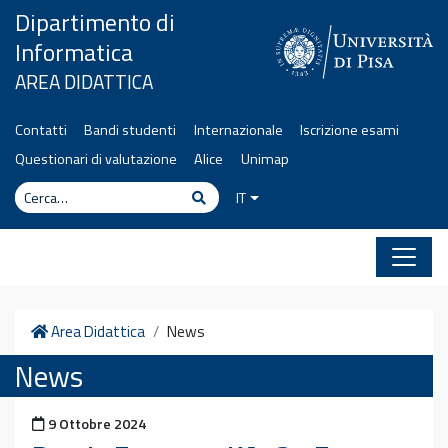
Vai al contenuto
Dipartimento di
Informatica
AREA DIDATTICA
Contatti
Bandi studenti
Internazionale
Iscrizione esami
Questionari di valutazione
Alice
Unimap
Cerca
Cerca
IT
Home
Area Didattica
News
News
Pubblicato il
9 Ottobre 2024