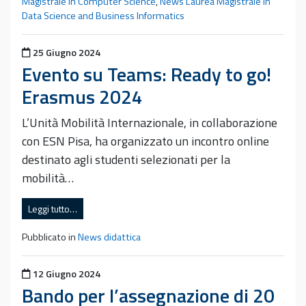
Magistrale in Computer Science
,
News Laurea Magistrale in
Data Science and Business Informatics
Pubblicato il
25 Giugno 2024
Evento su Teams: Ready to go!
Erasmus 2024
L’Unità Mobilità Internazionale, in collaborazione
con ESN Pisa, ha organizzato un incontro online
destinato agli studenti selezionati per la
mobilità…
Leggi tutto…
Pubblicato in
News didattica
Pubblicato il
12 Giugno 2024
Bando per l’assegnazione di 20