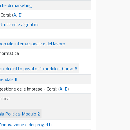
erche di marketing
Corsi: (
A
,
B
)
 strutture e algoritmi
rciale internazionale e del lavoro
informatica
oni di diritto privato-1 modulo - Corso A
endale II
stione delle imprese - Corsi: (
A
,
B
)
itica
a Politica-Modulo 2
'innovazione e dei progetti