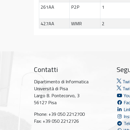
261AA
P2P
1
427AA
WMR
2
Contatti
Segu
Dipartimento di Informatica
Twi
Università di Pisa
Twit
Largo B. Pontecorvo, 3
You
56127 Pisa
Fac
Lin
Phone: +39 050 2212700
Ins
Fax: +39 050 2212726
Tel