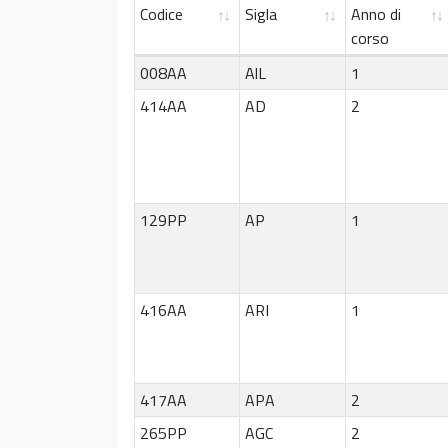
Codice
Sigla
Anno di
corso
008AA
AlL
1
414AA
AD
2
129PP
AP
1
416AA
ARI
1
417AA
APA
2
265PP
AGC
2