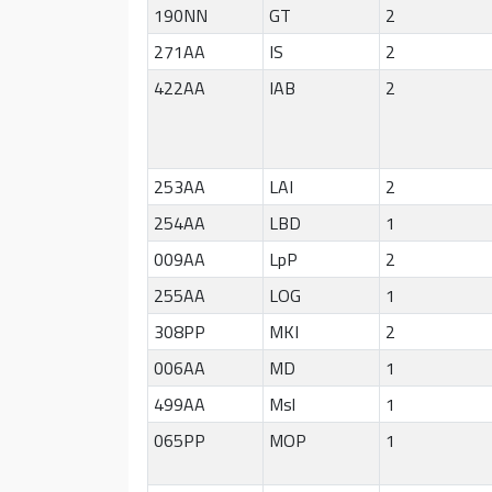
190NN
GT
2
271AA
IS
2
422AA
IAB
2
253AA
LAI
2
254AA
LBD
1
009AA
LpP
2
255AA
LOG
1
308PP
MKI
2
006AA
MD
1
499AA
Msl
1
065PP
MOP
1