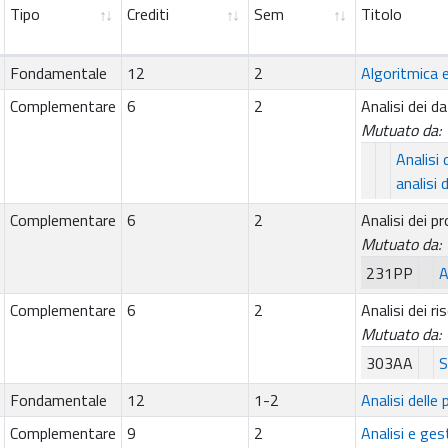
Tipo
Crediti
Sem
Titolo
Fondamentale
12
2
Algoritmica 
Complementare
6
2
Analisi dei da
Mutuato da:
Analisi
analisi d
Complementare
6
2
Analisi dei p
Mutuato da:
231PP
A
Complementare
6
2
Analisi dei ri
Mutuato da:
303AA
S
Fondamentale
12
1-2
Analisi delle 
Complementare
9
2
Analisi e ges