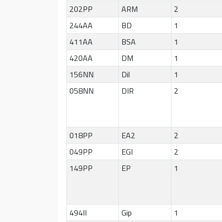
202PP
ARM
2
244AA
BD
1
411AA
BSA
1
420AA
DM
1
156NN
Dil
1
058NN
DIR
2
018PP
EA2
2
049PP
EGI
2
149PP
EP
1
494II
Gip
1