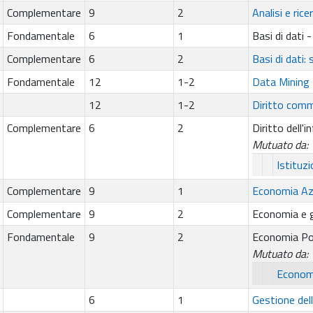
Complementare
9
2
Analisi e ric
Fondamentale
6
1
Basi di dati - 
Complementare
6
2
Basi di dati:
Fondamentale
12
1-2
Data Mining
12
1-2
Diritto comme
Complementare
6
2
Diritto dell'
Mutuato da:
Istituzi
Complementare
9
1
Economia Azi
Complementare
9
2
Economia e ge
Fondamentale
9
2
Economia Pol
Mutuato da:
Economi
6
1
Gestione dell