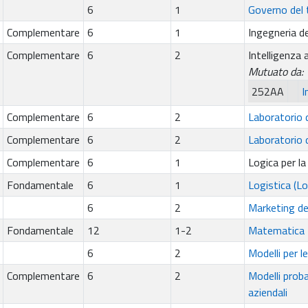
6
1
Governo del t
Complementare
6
1
Ingegneria de
Complementare
6
2
Intelligenza a
Mutuato da:
252AA
I
Complementare
6
2
Laboratorio d
Complementare
6
2
Laboratorio d
Complementare
6
1
Logica per la
Fondamentale
6
1
Logistica (Lo
6
2
Marketing dei
Fondamentale
12
1-2
Matematica 
6
2
Modelli per le
Complementare
6
2
Modelli proba
aziendali