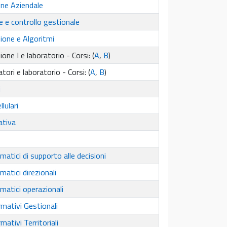
ne Aziendale
e e controllo gestionale
one e Algoritmi
e I e laboratorio - Corsi: (
A
,
B
)
atori e laboratorio - Corsi: (
A
,
B
)
i
llulari
ativa
matici di supporto alle decisioni
matici direzionali
matici operazionali
mativi Gestionali
mativi Territoriali