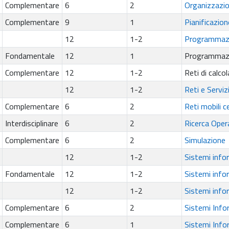
Complementare
6
2
Organizzazio
Complementare
9
1
Pianificazion
12
1-2
Programmazi
Fondamentale
12
1
Programmazion
Complementare
12
1-2
Reti di calcol
12
1-2
Reti e Serviz
Complementare
6
2
Reti mobili ce
Interdisciplinare
6
2
Ricerca Oper
Complementare
6
2
Simulazione
12
1-2
Sistemi infor
Fondamentale
12
1-2
Sistemi infor
12
1-2
Sistemi infor
Complementare
6
2
Sistemi Infor
Complementare
6
1
Sistemi Infor