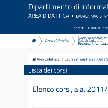
Vai al contenuto
Dipartimento di Informa
AREA DIDATTICA
LAUREA MAGISTRA
Contatti
Bandi studen
Laurea magistrale in
Area didattica
Data Science and
Business Informatic
Home
Area Didattica
Laurea magistrale in Data 
Lista dei corsi
Elenco corsi, a.a. 201