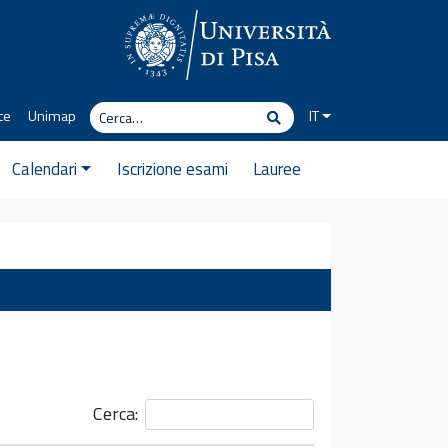
Cerca
ce
Unimap
IT
Cerca
Calendari
Iscrizione esami
Lauree
Cerca: