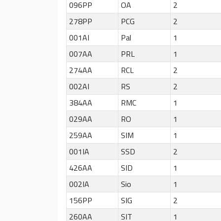
096PP
OA
2
278PP
PCG
2
001AI
Pal
1
007AA
PRL
1
274AA
RCL
2
002AI
RS
2
384AA
RMC
1
029AA
RO
1
259AA
SIM
1
001IA
SSD
2
426AA
SID
1
002IA
Sio
1
156PP
SIG
2
260AA
SIT
1