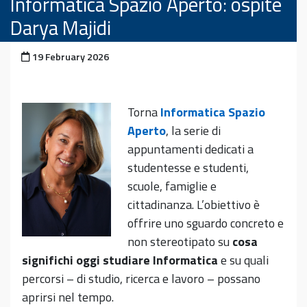
Informatica Spazio Aperto: ospite
Darya Majidi
Posted on
19 February 2026
Torna
Informatica Spazio
Aperto
, la serie di
appuntamenti dedicati a
studentesse e studenti,
scuole, famiglie e
cittadinanza. L’obiettivo è
offrire uno sguardo concreto e
non stereotipato su
cosa
significhi oggi studiare Informatica
e su quali
percorsi – di studio, ricerca e lavoro – possano
aprirsi nel tempo.