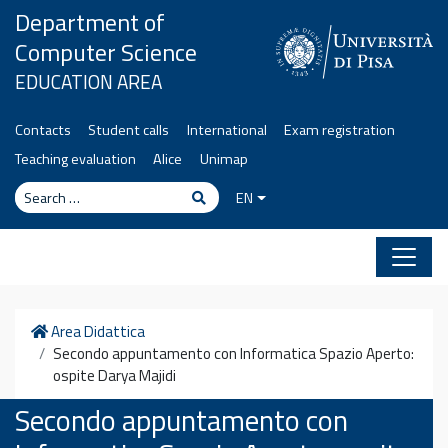
Skip to content
Department of
Computer Science
EDUCATION AREA
Contacts
Student calls
International
Exam registration
Teaching evaluation
Alice
Unimap
Search
Search
EN
Home
Area Didattica
Secondo appuntamento con Informatica Spazio Aperto:
ospite Darya Majidi
Secondo appuntamento con