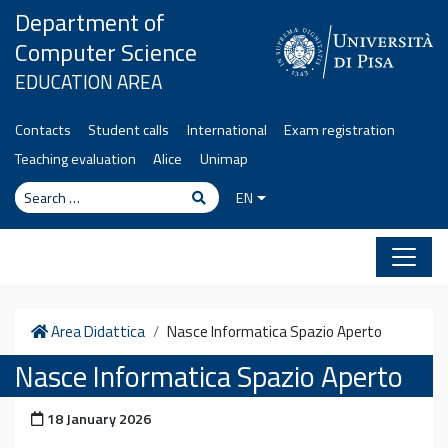
Skip to content
Department of
Computer Science
EDUCATION AREA
Contacts
Student calls
International
Exam registration
Teaching evaluation
Alice
Unimap
Search
Search
EN
Home
Area Didattica
Nasce Informatica Spazio Aperto
Nasce Informatica Spazio Aperto
Posted on
18 January 2026