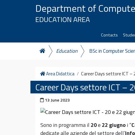
Skip to content
Department of Compute
EDUCATION AREA
Contacts
Studen
Education
BSc in Computer Scie
Home
Area Didattica
Career Days settore ICT – 
Career Days settore ICT – 
Posted on
13 June 2023
Sono in programma il
20
e
22 giugno
i “
C
dedicate alle aziende del settore dell’
Inf