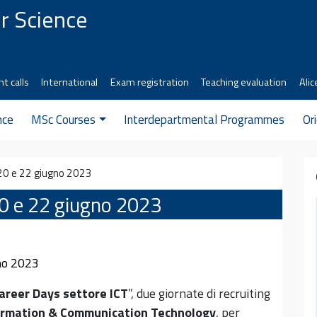
r Science
t calls
International
Exam registration
Teaching evaluation
Alic
nce
MSc Courses
Interdepartmental Programmes
Or
20 e 22 giugno 2023
20 e 22 giugno 2023
areer Days settore ICT
”, due giornate di recruiting
ormation
& Communication Technology
, per