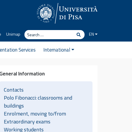
Search
e
Unimap
EN
Search
ientation Services
International
General Information
Contacts
Polo Fibonacci: classrooms and
buildings
Enrolment, moving to/from
Extraordinary exams
Working students