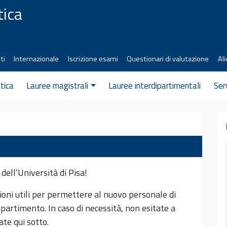
tica
ti
Internazionale
Iscrizione esami
Questionari di valutazione
Ali
tica
Lauree magistrali
Lauree interdipartimentali
Ser
dell’Università di Pisa
!
ioni utili per permettere al nuovo personale di
Dipartimento. In caso di necessità, non esitate a
ate qui sotto.