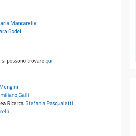
aria Mancarella
ara Bodei
e si possono trovare
qui
 Mongini
miliano Galli
ea Ricerca:
Stefania Pasqualetti
elli